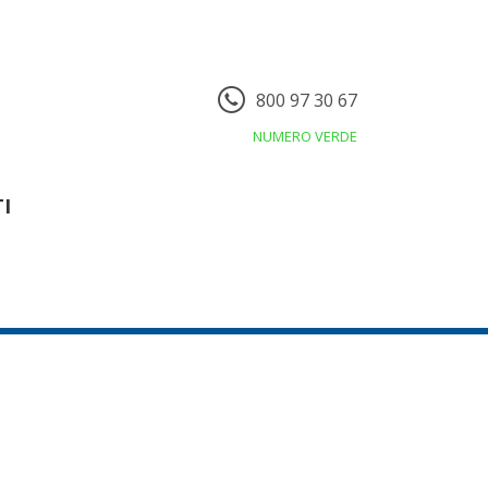
800 97 30 67
NUMERO VERDE
I
7