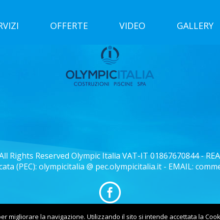
RVIZI
OFFERTE
VIDEO
GALLERY
All Rights Reserved Olympic Italia VAT-IT 01867670844 - REA
icata (PEC): olympicitalia @ pec.olympicitalia.it - EMAIL: comm
er migliorare la navigazione. Utilizzando il sito si intende accettata la Coo