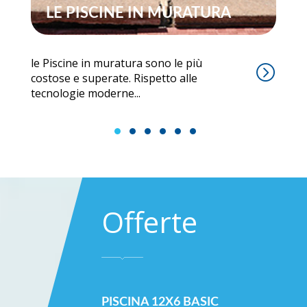
LE PISCINE IN MURATURA
le Piscine in muratura sono le più
La
costose e superate. Rispetto alle
pe
tecnologie moderne...
di
1
2
3
4
5
6
Offerte
 BASIC
PISCINA 8X4 PLUS
PIS