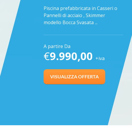
icata in Casseri o
Piscina prefabbricata in Pannelli di
Pisc
aio , Skimmer
acciaio Galvanizzato, Skimmer
acc
asata ...
modello SFIORO PLUS,
mod
Illuminazione LED RGB ...
Illu
,00
A partire Da
A p
+iva
€
8.950,00
€
+iva
 OFFERTA
VISUALIZZA OFFERTA